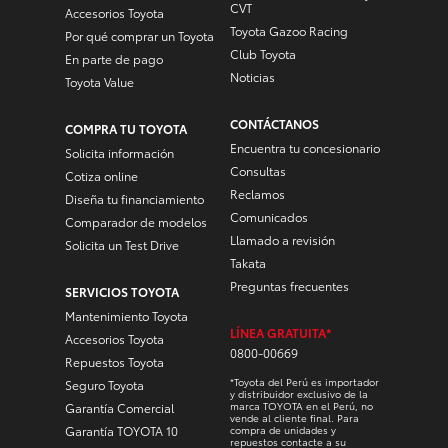
CVT
Accesorios Toyota
Toyota Gazoo Racing
Por qué comprar un Toyota
Club Toyota
En parte de pago
Noticias
Toyota Value
CONTÁCTANOS
COMPRA TU TOYOTA
Encuentra tu concesionario
Solicita información
Consultas
Cotiza online
Reclamos
Diseña tu financiamiento
Comunicados
Comparador de modelos
Llamado a revisión
Solicita un Test Drive
Takata
Preguntas frecuentes
SERVICIOS TOYOTA
Mantenimiento Toyota
LÍNEA GRATUITA*
Accesorios Toyota
0800-00669
Repuestos Toyota
*Toyota del Perú es importador
Seguro Toyota
y distribuidor exclusivo de la
marca TOYOTA en el Perú, no
Garantía Comercial
vende al cliente final. Para
Garantía TOYOTA 10
compra de unidades y
repuestos contacte a su