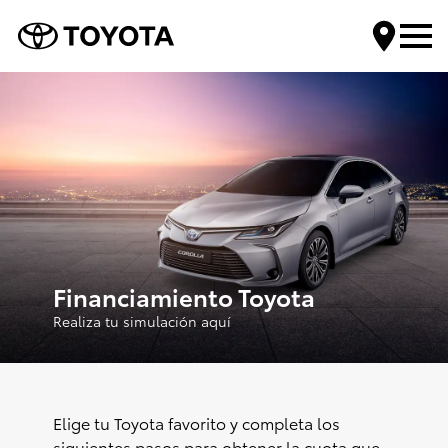
Encuentra tu Toyota
Compra tu Toyota
Servicios Toyota
Financiamiento Toyota
Mundo Toyota
Realiza tu simulación aquí
Contáctanos
Elige tu Toyota favorito y completa los
siguientes pasos para obtener la cuota que