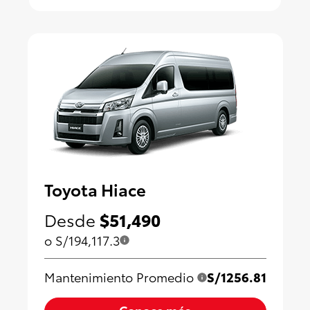
Toyota Hiace
Desde
$51,490
o S/194,117.3
Mantenimiento Promedio
S/1256.81
Conoce más