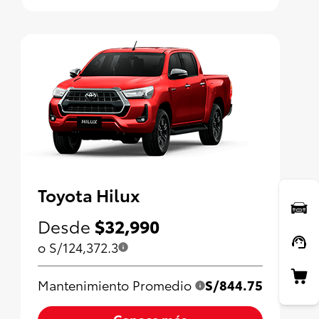
Toyota Hilux
Desde
$32,990
o S/124,372.3
Mantenimiento Promedio
S/844.75
Conoce más