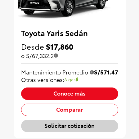
Toyota Yaris Sedán
Desde
$17,860
o S/67,332.2
Mantenimiento Promedio
S/571.47
Otras versiones:
A gas
Conoce más
Comparar
Solicitar cotización