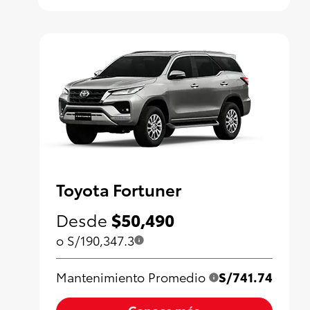
Toyota Fortuner
Desde
$50,490
o S/190,347.3
Mantenimiento Promedio
S/741.74
Conoce más