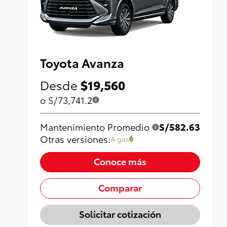
Toyota Avanza
Desde
$19,560
o S/73,741.2
Mantenimiento Promedio
S/582.63
Otras versiones:
A gas
Conoce más
Comparar
Solicitar cotización