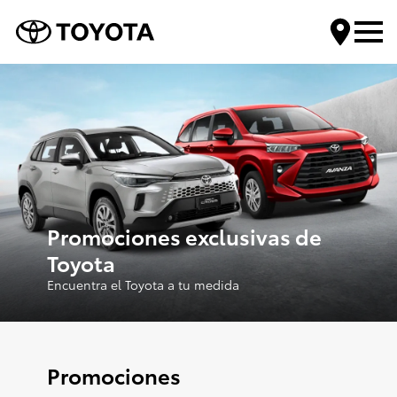
Encuentra tu Toyota
Compra tu Toyota
Servicios Toyota
Promociones exclusivas de
Toyota
Mundo Toyota
Encuentra el Toyota a tu medida
Contáctanos
Promociones