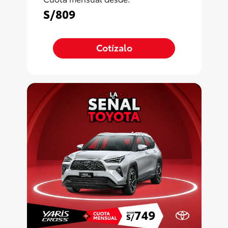
S/809
Cotízalo