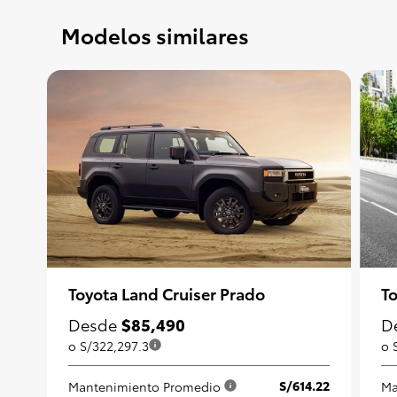
Modelos similares
Toyota Land Cruiser Prado
T
Desde
$85,490
D
o S/322,297.3
o 
S/614.22
Mantenimiento Promedio
Ma