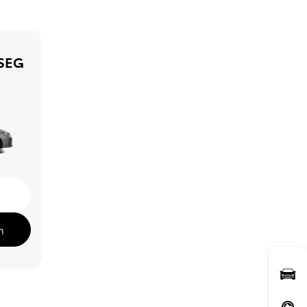
 SEG
n