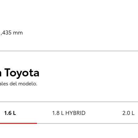
 1,435 mm
 Toyota
pales del modelo.
1.6 L
1.8 L HYBRID
2.0 L