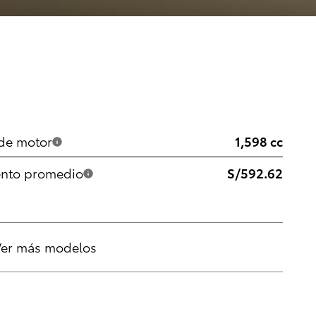
 de motor
1,598 cc
nto promedio
S/592.62
Ver más modelos