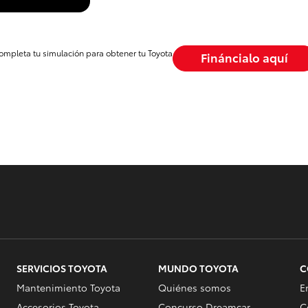
ompleta tu simulación para obtener tu Toyota
Fináncialo aquí
SERVICIOS TOYOTA
MUNDO TOYOTA
C
Mantenimiento Toyota
Quiénes somos
E
Accesorios Toyota
Concurso Dreamcar
C