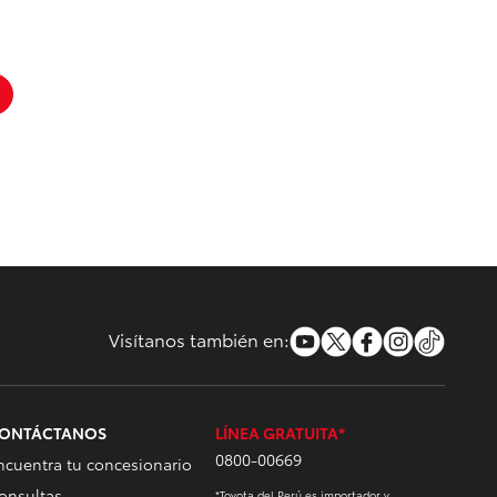
Visítanos también en:
ONTÁCTANOS
LÍNEA GRATUITA*
0800-00669
ncuentra tu concesionario
onsultas
*Toyota del Perú es importador y