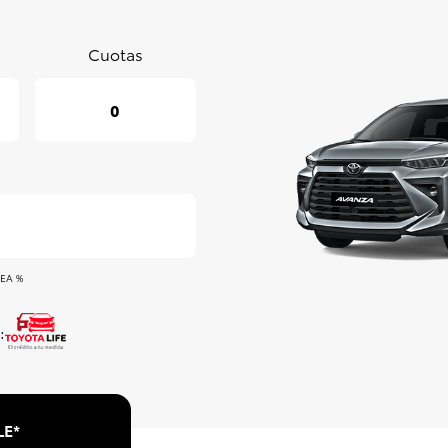
Cuotas
0
CEA %
:
LE*