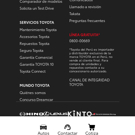
Comparador de modelos
Llamado a revisión
Solicita un Test Drive
Takata
Preguntas frecuentes
SERVICIOS TOYOTA
Mantenimiento Toyota
LÍNEA GRATUITA*
Accesorios Toyota
0800-00669
Repuestos Toyota
*Toyota del Perú es importador
Seguro Toyota
y distribuidor exclusivo de la
marca TOYOTA en el Perú, no
Garantía Comercial
vende al cliente final. Para
Garantía TOYOTA 10
compra de unidades y
repuestos contacte a su
Toyota Connect
concesionario autorizado.
CANAL DE INTEGRIDAD
TOYOTA
MUNDO TOYOTA
Quiénes somos
Concurso Dreamcar
Menu
Flotante
© Toyota copyright © all rights reserved
Autos
Contactar
Cotiza
POLÍTICA DE PRIVACIDAD
TÉRMINOS Y CONDICIONES