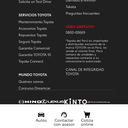
Solicita un Test Drive
Takata
Preguntas frecuentes
SERVICIOS TOYOTA
Mantenimiento Toyota
LÍNEA GRATUITA*
Accesorios Toyota
0800-00669
Repuestos Toyota
*Toyota del Perú es importador
Seguro Toyota
y distribuidor exclusivo de la
marca TOYOTA en el Perú, no
Garantía Comercial
vende al cliente final. Para
Garantía TOYOTA 10
compra de unidades y
repuestos contacte a su
Toyota Connect
concesionario autorizado.
CANAL DE INTEGRIDAD
TOYOTA
MUNDO TOYOTA
Quiénes somos
Concurso Dreamcar
Menu
Flotante
© Toyota copyright © all rights reserved
POLÍTICA DE PRIVACIDAD
TÉRMINOS Y CONDICIONES
Autos
Contactar
Cotiza
TEXTO LEGAL DE CAMPAÑAS
con asesor
online