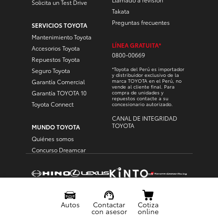
Solicita un Test Drive
Takata
Preguntas frecuentes
SERVICIOS TOYOTA
Mantenimiento Toyota
LÍNEA GRATUITA*
Accesorios Toyota
0800-00669
Repuestos Toyota
*Toyota del Perú es importador
Seguro Toyota
y distribuidor exclusivo de la
marca TOYOTA en el Perú, no
Garantía Comercial
vende al cliente final. Para
Garantía TOYOTA 10
compra de unidades y
repuestos contacte a su
Toyota Connect
concesionario autorizado.
CANAL DE INTEGRIDAD
TOYOTA
MUNDO TOYOTA
Quiénes somos
Concurso Dreamcar
Menu
Flotante
© Toyota copyright © all rights reserved
POLÍTICA DE PRIVACIDAD
TÉRMINOS Y CONDICIONES
Autos
Contactar
Cotiza
TEXTO LEGAL DE CAMPAÑAS
con asesor
online