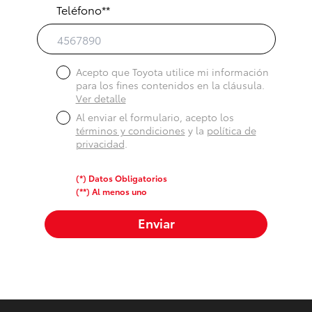
Teléfono**
Acepto que Toyota utilice mi información
para los fines contenidos en la cláusula.
Ver detalle
Al enviar el formulario, acepto los
términos y condiciones
y la
política de
privacidad
.
(*) Datos Obligatorios
(**) Al menos uno
Enviar