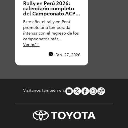
Rally en Perú 2026:
calendario completo
del Campeonato ACP y
Caminos del Inca
Este año, el rally en Perú
promete una temporada
intensa con el regreso de los
campeonatos más
importantes del
Ver más.
automovilismo nacional: El
Feb. 27, 2026
Campeonato ACP y el
histórico Caminos del Inca.
Visítanos también en: