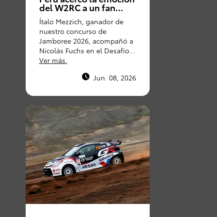
del W2RC a un fan
peruano en Argentina
Consultas
Reclamos
0-800-00669
Ítalo Mezzich, ganador de
nuestro concurso de
Jamboree 2026, acompañó a
Nicolás Fuchs en el Desafío
Ruta 40, viviendo de cerca
Ver más.
una de las competencias más
Jun. 08, 2026
exigentes del rally-raid
mundial gracias a Toyota
Gazoo Racing Perú.