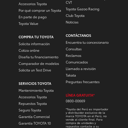
CVT
Accesorios Toyota
Toyota Gazoo Racing
Por qué comprar un Toyota
Club Toyota
En parte de pago
Noticias
Toyota Value
CONTÁCTANOS
COMPRA TU TOYOTA
Encuentra tu concesionario
Solicita información
Consultas
Cotiza online
Reclamos
Diseña tu financiamiento
Comunicados
Comparador de modelos
Llamado a revisión
Solicita un Test Drive
Takata
Preguntas frecuentes
SERVICIOS TOYOTA
Mantenimiento Toyota
LÍNEA GRATUITA*
Accesorios Toyota
0800-00669
Repuestos Toyota
*Toyota del Perú es importador
Seguro Toyota
y distribuidor exclusivo de la
marca TOYOTA en el Perú, no
Garantía Comercial
vende al cliente final. Para
Garantía TOYOTA 10
compra de unidades y
repuestos contacte a su