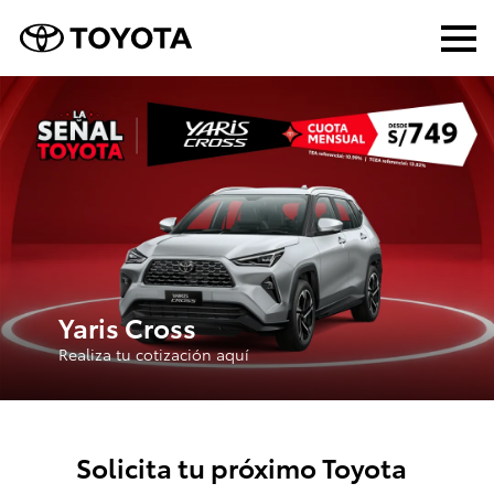
Encuentra tu Toyota
Compra tu Toyota
Servicios Toyota
Yaris Cross
Mundo Toyota
Realiza tu cotización aquí
Contáctanos
Solicita tu próximo Toyota