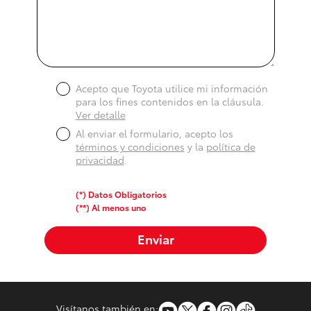
Acepto que Toyota utilice mi información
para los fines contenidos en la cláusula.
Ver detalle
Al enviar el formulario, acepto los
términos y condiciones
y la
política de
privacidad
.
(*) Datos Obligatorios
(**) Al menos uno
Enviar
Visítanos también en: