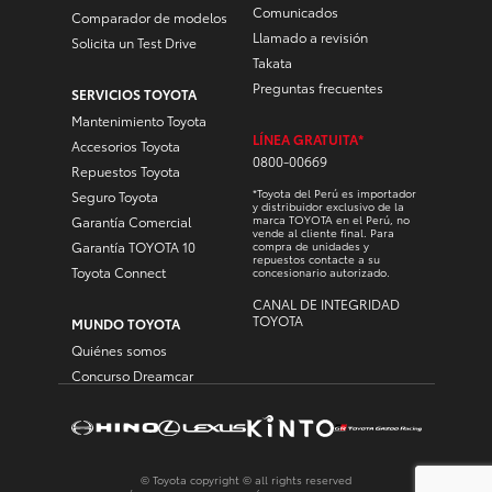
Comunicados
Comparador de modelos
Llamado a revisión
Solicita un Test Drive
Takata
Preguntas frecuentes
SERVICIOS TOYOTA
Mantenimiento Toyota
LÍNEA GRATUITA*
Accesorios Toyota
0800-00669
Repuestos Toyota
*Toyota del Perú es importador
Seguro Toyota
y distribuidor exclusivo de la
marca TOYOTA en el Perú, no
Garantía Comercial
vende al cliente final. Para
Garantía TOYOTA 10
compra de unidades y
repuestos contacte a su
Toyota Connect
concesionario autorizado.
CANAL DE INTEGRIDAD
TOYOTA
MUNDO TOYOTA
Quiénes somos
Concurso Dreamcar
© Toyota copyright © all rights reserved