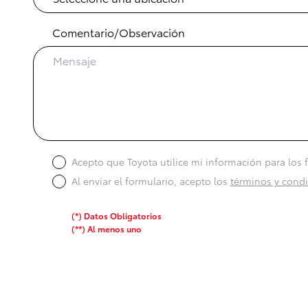
Comentario/Observación
Acepto que Toyota utilice mi información para los 
Al enviar el formulario, acepto los
términos y cond
(*) Datos Obligatorios
(**) Al menos uno