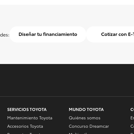
Diseñar tu financiamiento
Cotizar con
E-
des:
SERVICIOS TOYOTA
MUNDO TOYOTA
C
Mantenimiento Toyota
Quiénes somos
E
Accesorios Toyota
Concurso Dreamcar
C