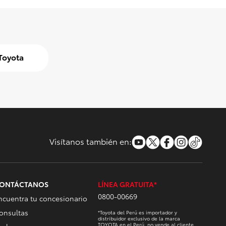
Toyota
Visítanos también en:
ONTÁCTANOS
LÍNEA GRATUITA*
0800-00669
ncuentra tu concesionario
onsultas
*Toyota del Perú es importador y
distribuidor exclusivo de la marca
TOYOTA en el Perú, no vende al cliente