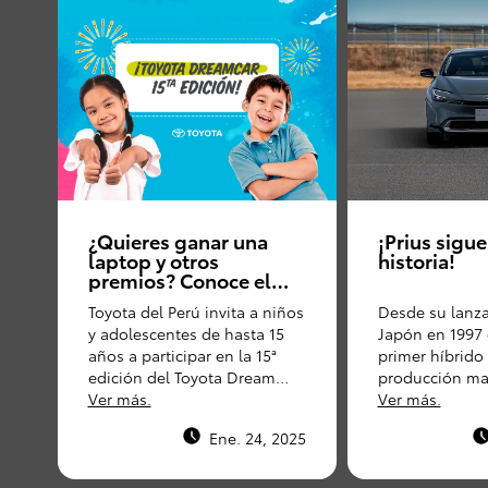
¿Quieres ganar una
¡Prius sigu
laptop y otros
historia!
premios? Conoce el
concurso de dibujo
Toyota del Perú invita a niños
Desde su lanz
que promueve Toyota
y adolescentes de hasta 15
Japón en 1997
del Perú
años a participar en la 15ª
primer híbrido 
edición del Toyota Dream
producción mas
Car, un concurso que premia
Ver más.
Prius ha sido
Ver más.
los dibujos más creativos
un vehículo de
Ene. 24, 2025
sobre el futuro de la
gasolina.
movilidad.