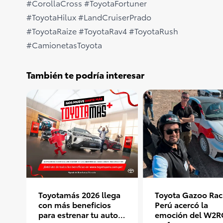
#CorollaCross #ToyotaFortuner
#ToyotaHilux #LandCruiserPrado
#ToyotaRaize #ToyotaRav4 #ToyotaRush
#CamionetasToyota
También te podría interesar
Toyotamás 2026 llega
Toyota Gazoo Rac
con más beneficios
Perú acercó la
para estrenar tu auto
emoción del W2R