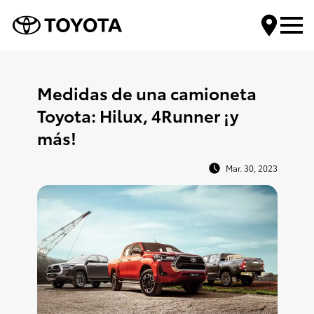
Encuentra tu Toyota
Medidas de una camioneta
Toyota: Hilux, 4Runner ¡y
Compra tu Toyota
más!
Servicios Toyota
Mar. 30, 2023
Mundo Toyota
Contáctanos