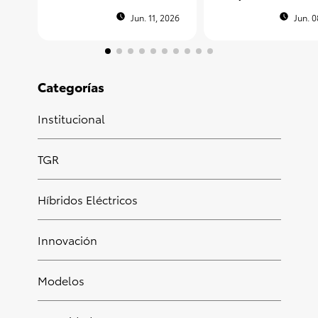
nuevo
un fan peruano e
Argentina
Jun. 11, 2026
Jun. 0
Categorías
Institucional
TGR
Híbridos Eléctricos
Innovación
Modelos