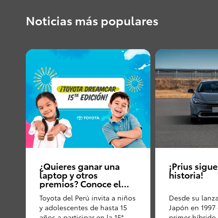
Noticias más populares
¿Quieres ganar una
¡Prius sigu
laptop y otros
historia!
premios? Conoce el
concurso de dibujo
Toyota del Perú invita a niños
Desde su lanz
que promueve Toyota
y adolescentes de hasta 15
Japón en 1997
del Perú
años a participar en la 15ª
primer híbrido 