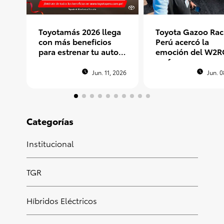
Toyotamás 2026 llega
Toyota Gazoo Rac
con más beneficios
Perú acercó la
para estrenar tu auto
emoción del W2R
nuevo
un fan peruano e
Argentina
Jun. 11, 2026
Jun. 0
Categorías
Institucional
TGR
Híbridos Eléctricos