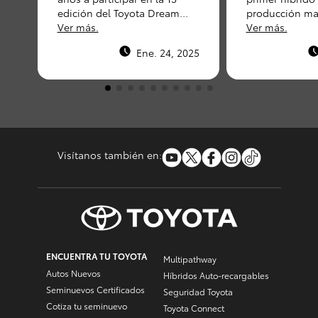
edición del Toyota Dream
producción mas
Car, un concurso que premia
Ver más.
Prius ha sido
Ver más.
los dibujos más creativos
un vehículo de
Ene. 24, 2025
sobre el futuro de la
gasolina.
movilidad.
Visítanos también en:
ENCUENTRA TU TOYOTA
Multipathway
Autos Nuevos
Híbridos Auto-recargables
Seminuevos Certificados
Seguridad Toyota
Cotiza tu seminuevo
Toyota Connect