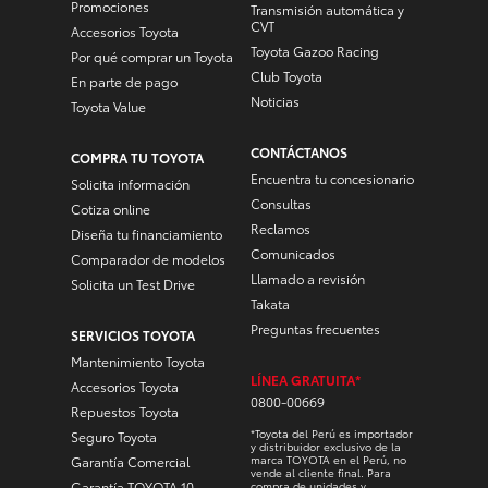
Promociones
Transmisión automática y
CVT
Accesorios Toyota
Toyota Gazoo Racing
Por qué comprar un Toyota
Club Toyota
En parte de pago
Noticias
Toyota Value
CONTÁCTANOS
COMPRA TU TOYOTA
Encuentra tu concesionario
Solicita información
Consultas
Cotiza online
Reclamos
Diseña tu financiamiento
Comunicados
Comparador de modelos
Llamado a revisión
Solicita un Test Drive
Takata
Preguntas frecuentes
SERVICIOS TOYOTA
Mantenimiento Toyota
LÍNEA GRATUITA*
Accesorios Toyota
0800-00669
Repuestos Toyota
*Toyota del Perú es importador
Seguro Toyota
y distribuidor exclusivo de la
marca TOYOTA en el Perú, no
Garantía Comercial
vende al cliente final. Para
Garantía TOYOTA 10
compra de unidades y