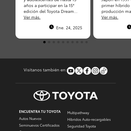
del Perú
años a participar en la 15ª
primer híbrido 
edición del Toyota Dream
producción mas
Car, un concurso que premia
Ver más.
Prius ha sido
Ver más.
los dibujos más creativos
un vehículo de
Ene. 24, 2025
sobre el futuro de la
gasolina.
movilidad.
Visítanos también en:
ENCUENTRA TU TOYOTA
Multipathway
Autos Nuevos
Híbridos Auto-recargables
Seminuevos Certificados
Seguridad Toyota