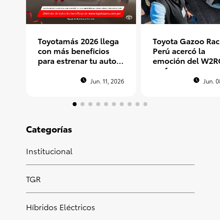
Toyotamás 2026 llega
Toyota Gazoo Rac
con más beneficios
Perú acercó la
para estrenar tu auto
emoción del W2R
nuevo
un fan peruano e
Argentina
Jun. 11, 2026
Jun. 0
Categorías
Institucional
TGR
Híbridos Eléctricos