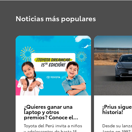
Noticias más populares
¿Quieres ganar una
¡Prius sigu
laptop y otros
historia!
premios? Conoce el
concurso de dibujo
Toyota del Perú invita a niños
Desde su lanz
que promueve Toyota
y adolescentes de hasta 15
Japón en 1997