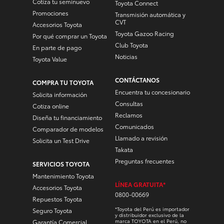
Cotiza tu seminuevo
Toyota Connect
Promociones
Transmisión automática y
CVT
Accesorios Toyota
Toyota Gazoo Racing
Por qué comprar un Toyota
Club Toyota
En parte de pago
Noticias
Toyota Value
CONTÁCTANOS
COMPRA TU TOYOTA
Encuentra tu concesionario
Solicita información
Consultas
Cotiza online
Reclamos
Diseña tu financiamiento
Comunicados
Comparador de modelos
Llamado a revisión
Solicita un Test Drive
Takata
Preguntas frecuentes
SERVICIOS TOYOTA
Mantenimiento Toyota
LÍNEA GRATUITA*
Accesorios Toyota
0800-00669
Repuestos Toyota
*Toyota del Perú es importador
Seguro Toyota
y distribuidor exclusivo de la
marca TOYOTA en el Perú, no
Garantía Comercial