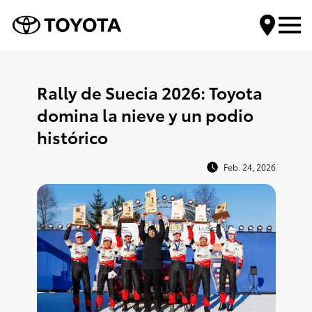
Encuentra tu Toyota
Rally de Suecia 2026: Toyota
domina la nieve y un podio
Compra tu Toyota
histórico
Servicios Toyota
Feb. 24, 2026
Mundo Toyota
Contáctanos