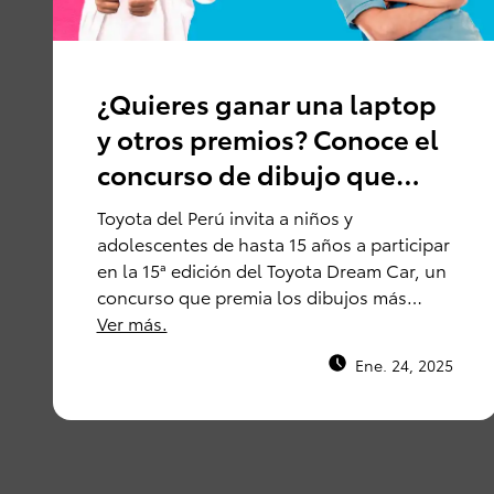
¿Quieres ganar una laptop
y otros premios? Conoce el
concurso de dibujo que
promueve Toyota del Perú
Toyota del Perú invita a niños y
adolescentes de hasta 15 años a participar
en la 15ª edición del Toyota Dream Car, un
concurso que premia los dibujos más
creativos sobre el futuro de la movilidad.
Ver más.
Ene. 24, 2025