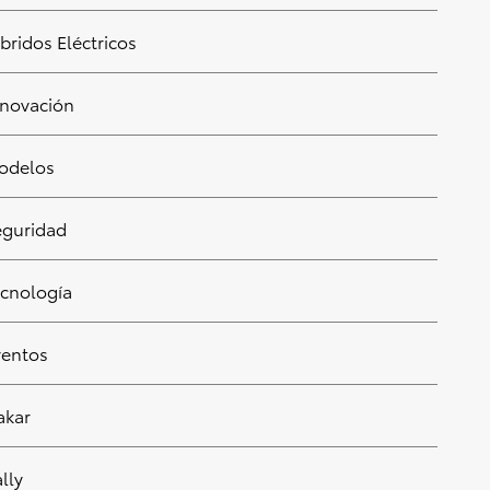
bridos Eléctricos
GP de Australia 2026:
iniciamos una nueva etapa
en Melbourne
nnovación
Feb. 27, 2026
odelos
Toyota Connect:
conectividad y seguridad
inteligente en cada viaje
eguridad
Feb. 25, 2026
ecnología
Rally de Suecia 2026: Toyota
domina la nieve y un podio
histórico
ventos
Feb. 24, 2026
akar
Conoce al nuevo VF-26 y la
nueva alianza de TGR con
lly
Haas en la F1 2026