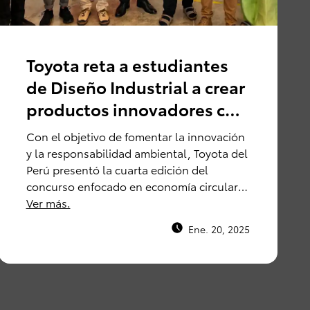
Toyota reta a estudiantes
de Diseño Industrial a crear
productos innovadores con
material de descarte del
Con el objetivo de fomentar la innovación
sector automotriz
y la responsabilidad ambiental, Toyota del
Perú presentó la cuarta edición del
concurso enfocado en economía circular
en colaboración con la Facultad de Arte y
Ver más.
Diseño de la Pontificia Universidad
Ene. 20, 2025
Católica del Perú (PUCP).