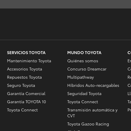
SERVICIOS TOYOTA
MUNDO TOYOTA
C
Mantenimiento Toyota
Quiénes somos
E
Accesorios Toyota
Concurso Dreamcar
C
Repuestos Toyota
Multipathway
R
Seguro Toyota
Híbridos Auto-recargables
C
Garantía Comercial
Seguridad Toyota
L
Garantía TOYOTA 10
Toyota Connect
T
Toyota Connect
Transmisión automática y
P
CVT
Toyota Gazoo Racing