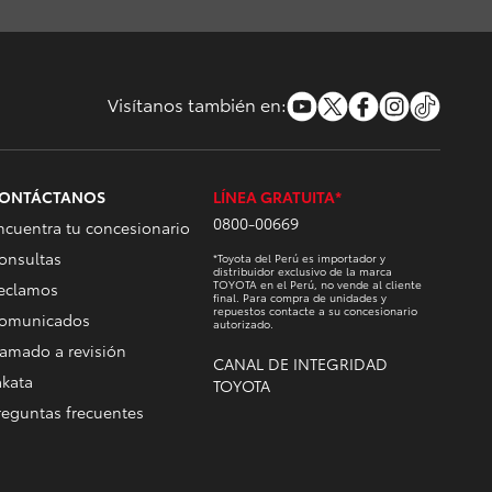
Visítanos también en:
ONTÁCTANOS
LÍNEA GRATUITA*
0800-00669
ncuentra tu concesionario
onsultas
*Toyota del Perú es importador y
distribuidor exclusivo de la marca
TOYOTA en el Perú, no vende al cliente
eclamos
final. Para compra de unidades y
repuestos contacte a su concesionario
omunicados
autorizado.
lamado a revisión
CANAL DE INTEGRIDAD
akata
TOYOTA
reguntas frecuentes