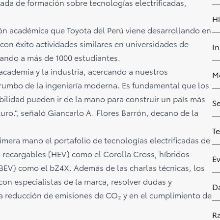
ada de formación sobre tecnologías electrificadas,
Hí
ón académica que Toyota del Perú viene desarrollando en
 con éxito actividades similares en universidades de
I
egando a más de 1000 estudiantes.
 academia y la industria, acercando a nuestros
M
 rumbo de la ingeniería moderna. Es fundamental que los
ilidad pueden ir de la mano para construir un país más
S
turo.”, señaló Giancarlo A. Flores Barrón, decano de la
T
imera mano el portafolio de tecnologías electrificadas de
o recargables (HEV) como el Corolla Cross, híbridos
E
BEV) como el bZ4X. Además de las charlas técnicas, los
con especialistas de la marca, resolver dudas y
D
 la reducción de emisiones de CO₂ y en el cumplimiento de
Ra