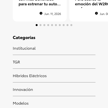
para estrenar tu auto
emoción del W2R
nuevo
un fan peruano e
Argentina
Jun. 11, 2026
Jun. 0
Categorías
Institucional
TGR
Híbridos Eléctricos
Innovación
Modelos