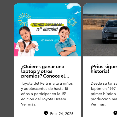
¿Quieres ganar una
¡Prius sigu
laptop y otros
historia!
premios? Conoce el
concurso de dibujo
Toyota del Perú invita a niños
Desde su lanz
que promueve Toyota
y adolescentes de hasta 15
Japón en 1997
del Perú
años a participar en la 15ª
primer híbrido 
edición del Toyota Dream
producción mas
Car, un concurso que premia
Ver más.
Prius ha sido
Ver más.
los dibujos más creativos
un vehículo de
Ene. 24, 2025
sobre el futuro de la
gasolina.