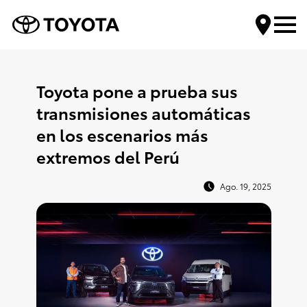
Encuentra tu Toyota
Toyota pone a prueba sus
transmisiones automáticas
Compra tu Toyota
en los escenarios más
extremos del Perú
Servicios Toyota
Ago. 19, 2025
Mundo Toyota
Contáctanos