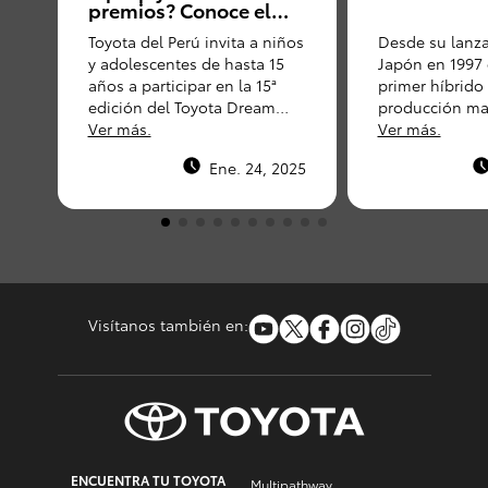
premios? Conoce el
concurso de dibujo
Toyota del Perú invita a niños
Desde su lanz
que promueve Toyota
y adolescentes de hasta 15
Japón en 1997
del Perú
años a participar en la 15ª
primer híbrido 
edición del Toyota Dream
producción mas
Car, un concurso que premia
Ver más.
Prius ha sido
Ver más.
los dibujos más creativos
un vehículo de
Ene. 24, 2025
sobre el futuro de la
gasolina.
movilidad.
Visítanos también en:
ENCUENTRA TU TOYOTA
Multipathway