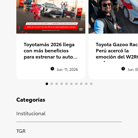
Toyotamás 2026 llega
Toyota Gazoo Rac
con más beneficios
Perú acercó la
para estrenar tu auto
emoción del W2R
nuevo
un fan peruano e
Argentina
Jun. 11, 2026
Jun. 0
Categorías
Institucional
TGR